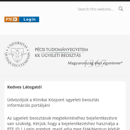
Ugrás a tartalomra
Keresés
űrlap
PÉCSI TUDOMÁNYEGYETEM
KK ÜGYELETI BEOSZTÁS
Kedves Látogató!
Üdvözöljük a Klinikai Központ ügyeleti beosztás
információs portálján!
Az ügyeleti beosztások megtekintéséhez bejelentkezésre
van szükség. Kérjük, hogy a bejelentkezéshez használja a
PTE ID | Login gombot, majd adja meg EHA/Neptun kódját