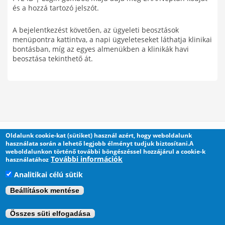
és a hozzá tartozó jelszót.
A bejelentkezést követően, az ügyeleti beosztások
menüpontra kattintva, a napi ügyeleteseket láthatja klinikai
bontásban, míg az egyes almenükben a klinikák havi
beosztása tekinthető át.
Oldalunk cookie-kat (sütiket) használ azért, hogy weboldalunk
használata során a lehető legjobb élményt tudjuk biztosítani.A
Home
weboldalunkon történő további böngészéssel hozzájárul a cookie-k
További információk
használatához
Analitikai célú sütik
Beállítások mentése
Összes süti elfogadása